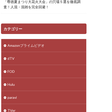
「尊徳夏まつり大花火大会」の穴場５選を徹底調
査！人混・混雑を完全回避！
カテゴリー
Amazonプライムビデオ
dTV
FOD
Hulu
paravi
TVer