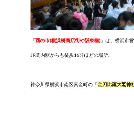
「
酉の市(横浜橋商店街や阪東橋)
」は、横浜市営
JR関内駅からも徒歩16分ほどの場所。
神奈川県横浜市南区真金町の「
金刀比羅大鷲神