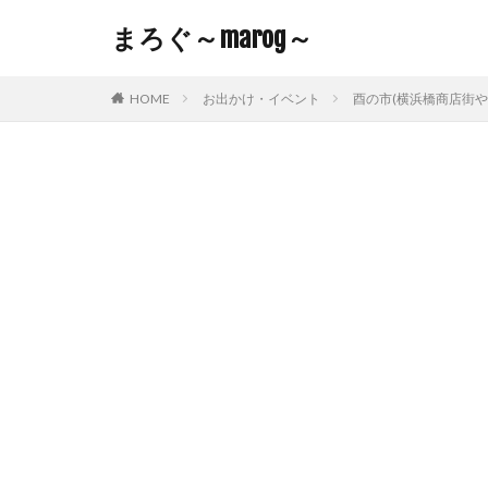
まろぐ～marog～
HOME
お出かけ・イベント
酉の市(横浜橋商店街