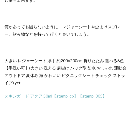
む事も出来ます。
何かあっても困らないように、レジャーシートや虫よけスプレ
ー、飲み物などを持って行くと良いでしょう。
大きい レジャーシート 厚手 約200×200cm 折りたたみ 選べる6色
【手洗い可】(大きい 洗える 肩掛け バッグ型 防水 おしゃれ 運動会
アウトドア 夏休み 海 かわいい ピクニックシート チェック ストラ
イプ) yct
スキンガード アクア 50ml【stamp_cp】【stamp_005】