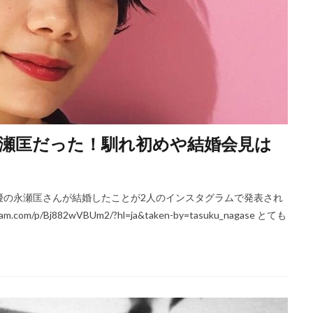
瀬匡だった！馴れ初めや結婚会見は
優の永瀬匡さんが結婚したことが2人のインスタグラムで発表され
m/p/Bj882wVBUm2/?hl=ja&taken-by=tasuku_nagase とても