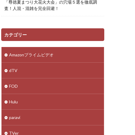
「尊徳夏まつり大花火大会」の穴場５選を徹底調
査！人混・混雑を完全回避！
カテゴリー
Amazonプライムビデオ
dTV
FOD
Hulu
paravi
TVer