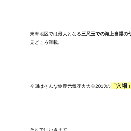
東海地区では最大となる
三尺玉での海上自爆の
見どころ満載。
「穴場
今回はそんな鈴鹿元気花火大会2019の
それではいきます。