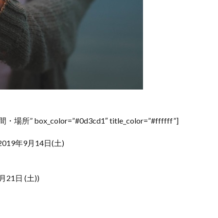
box_color=”#0d3cd1″ title_color=”#ffffff”]
19年9月14日(土)
1日 (土))