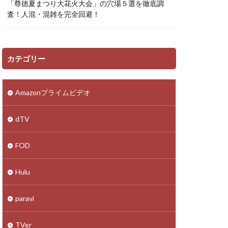
「尊徳夏まつり大花火大会」の穴場５選を徹底調
査！人混・混雑を完全回避！
カテゴリー
Amazonプライムビデオ
dTV
FOD
Hulu
paravi
TVer