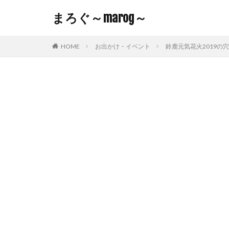
まろぐ～marog～
HOME
お出かけ・イベント
鈴鹿元気花火2019の