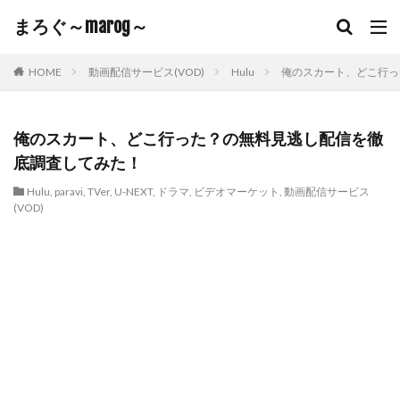
まろぐ～marog～
HOME
動画配信サービス(VOD)
Hulu
俺のスカート、どこ行っ
俺のスカート、どこ行った？の無料見逃し配信を徹
底調査してみた！
Hulu
,
paravi
,
TVer
,
U-NEXT
,
ドラマ
,
ビデオマーケット
,
動画配信サービス
(VOD)