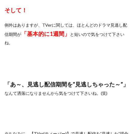
そして！
例外はありますが、TVerに関しては、ほとんどのドラマ見逃し配
「基本的に1週間」
信期間が
と短いので気をつけて下さい
ね。
「あ～、見逃し配信期間を”見逃しちゃった～”」
なんて洒落になりませんから気をつけて下さいね。(笑)
※ちなみに、【TVer(ティーバー)】で見逃し配信を”見逃した”場合