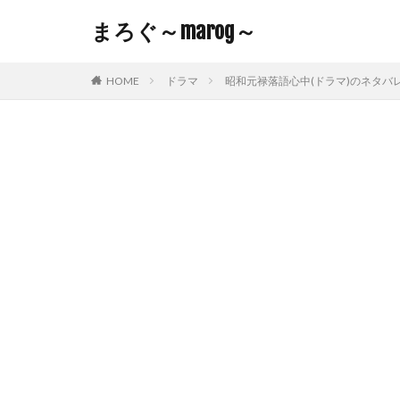
まろぐ～marog～
HOME
ドラマ
昭和元禄落語心中(ドラマ)のネタバ