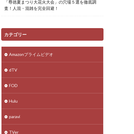
「尊徳夏まつり大花火大会」の穴場５選を徹底調
査！人混・混雑を完全回避！
カテゴリー
Amazonプライムビデオ
dTV
FOD
Hulu
paravi
TVer