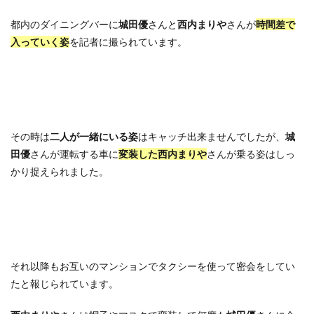
都内のダイニングバーに
城田優
さんと
西内まりや
さんが
時間差で
入っていく姿
を記者に撮られています。
その時は
二人が一緒にいる姿
はキャッチ出来ませんでしたが、
城
田優
さんが運転する車に
変装した西内まりや
さんが乗る姿はしっ
かり捉えられました。
それ以降もお互いのマンションでタクシーを使って密会をしてい
たと報じられています。