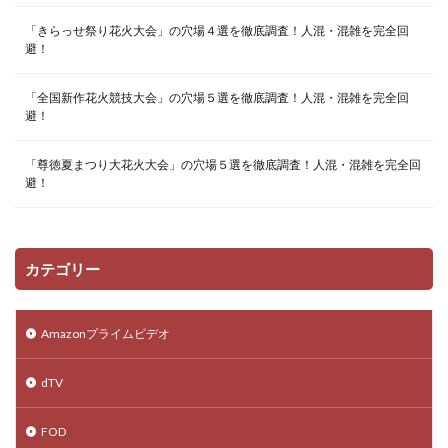
「きらっせ祭り花火大会」の穴場４選を徹底調査！人混・混雑を完全回
避！
「全国新作花火競技大会」の穴場５選を徹底調査！人混・混雑を完全回
避！
「尊徳夏まつり大花火大会」の穴場５選を徹底調査！人混・混雑を完全回
避！
カテゴリー
Amazonプライムビデオ
dTV
FOD