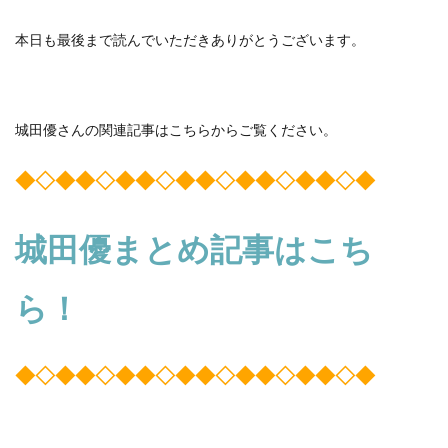
本日も最後まで読んでいただきありがとうございます。
城田優さんの関連記事はこちらからご覧ください。
◆◇◆◆◇◆◆◇◆◆◇◆◆◇◆◆◇◆
城田優まとめ記事はこち
ら！
◆◇◆◆◇◆◆◇◆◆◇◆◆◇◆◆◇◆