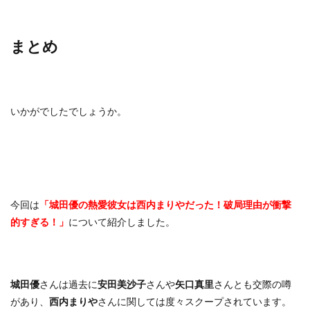
まとめ
いかがでしたでしょうか。
今回は
「城田優の熱愛彼女は西内まりやだった！破局理由が衝撃
的すぎる！」
について紹介しました。
城田優
さんは過去に
安田美沙子
さんや
矢口真里
さんとも交際の噂
があり、
西内まりや
さんに関しては度々スクープされています。