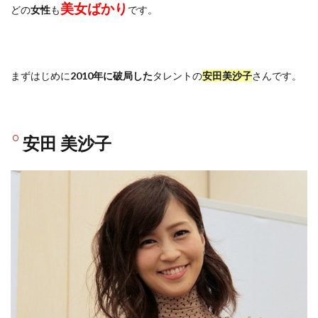
美女ばかり
どの
女性
も
です。
まずはじめに
2010年に破局した
タレントの
安田美沙子
さんです。
安田 美沙子