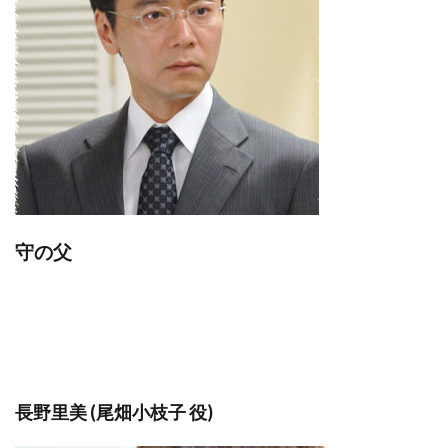
守の父
長野里美 (尾畑小枝子 役)