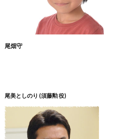
尾畑守
尾美としのり (須藤勲 役)