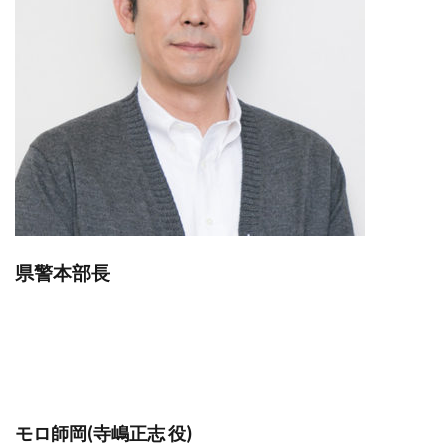
県警本部長
モロ師岡(寺嶋正志 役)