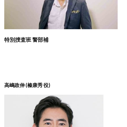
特別捜査班 警部補
高嶋政伸 (榛康秀 役)