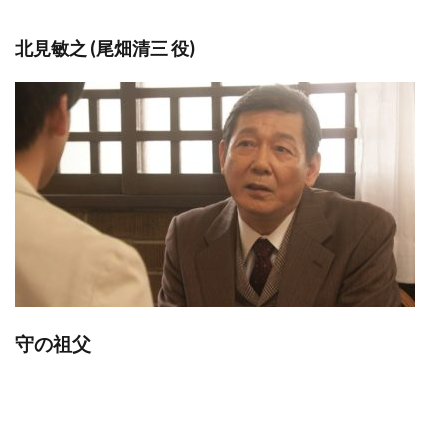
北見敏之 (尾畑清三 役)
守の祖父