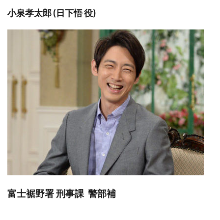
小泉孝太郎 (日下悟 役)
富士裾野署 刑事課 警部補