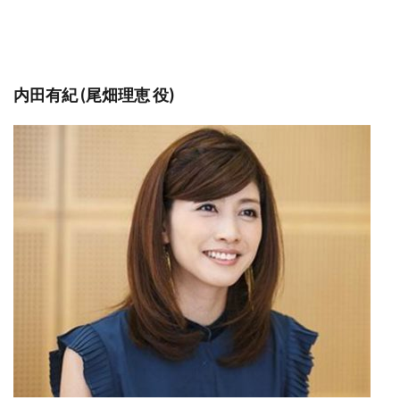
内田有紀 (尾畑理恵 役)