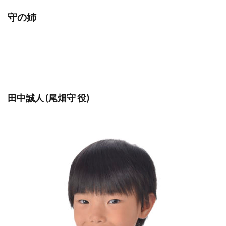
守の姉
田中誠人 (尾畑守 役)