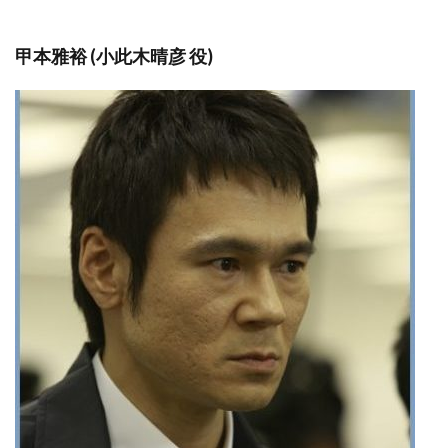
甲本雅裕 (小此木晴彦 役)