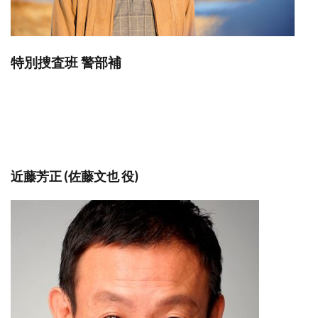
特別捜査班 警部補
近藤芳正 (佐藤文也 役)