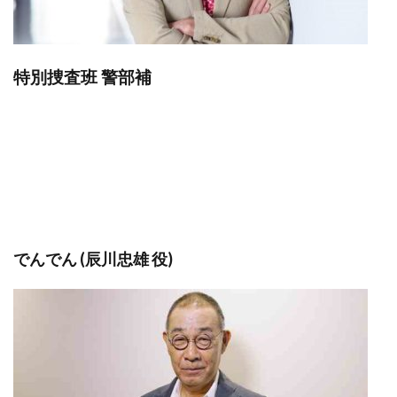
特別捜査班 警部補
でんでん (辰川忠雄 役)