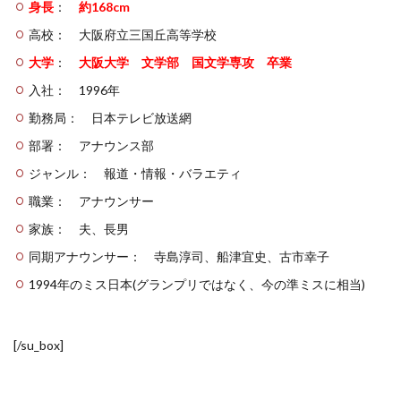
身長
：
約168cm
高校： 大阪府立三国丘高等学校
大学
：
大阪大学 文学部 国文学専攻 卒業
入社： 1996年
勤務局： 日本テレビ放送網
部署： アナウンス部
ジャンル： 報道・情報・バラエティ
職業： アナウンサー
家族： 夫、長男
同期アナウンサー： 寺島淳司、船津宜史、古市幸子
1994年のミス日本(グランプリではなく、今の準ミスに相当)
[/su_box]