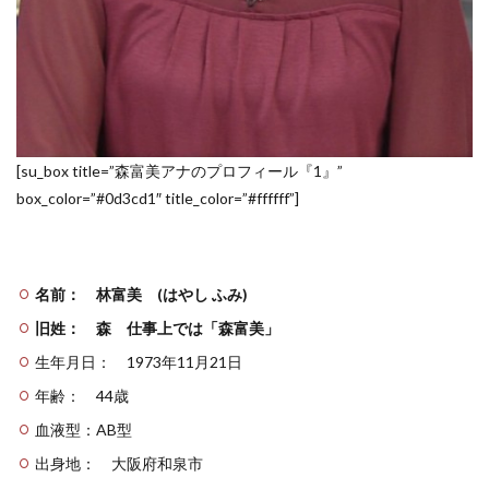
[su_box title=”森富美アナのプロフィール『1』”
box_color=”#0d3cd1″ title_color=”#ffffff”]
名前： 林富美 (はやし ふみ)
旧姓： 森 仕事上では「森富美」
生年月日： 1973年11月21日
年齢： 44歳
血液型：AB型
出身地： 大阪府和泉市