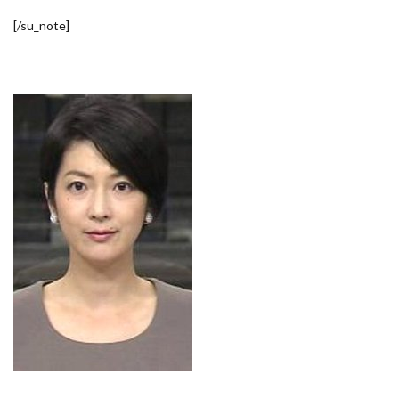
[/su_note]