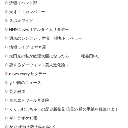
汐留イベント部
天才！！カンパニー
スポ天ワイド
NNN Newsリアルタイムサタデー
週末のシンデレラ 世界！弾丸トラベラー
情報ライブ ミヤネ屋
太田光の私が総理大臣になったら・・・秘書田中。
恋するダーウィン～美人進化論～
news every.サタデー
よい国のニュース
芸人報道
東京エトワール音楽院
くりぃむしちゅーの歴史新発見 信長59通の手紙を解読せよ！
ギャラオケ18番
歴史街道(大阪大学在学中)