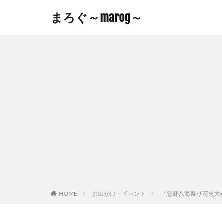
まろぐ～marog～
HOME
お出かけ・イベント
「忍野八海祭り花火大