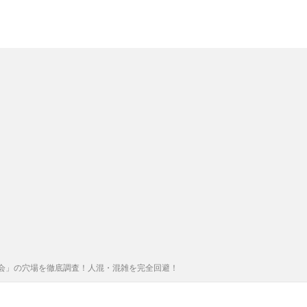
会」の穴場を徹底調査！人混・混雑を完全回避！