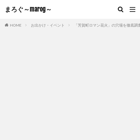
まろぐ～marog～
HOME
お出かけ・イベント
「芳賀町ロマン花火」の穴場を徹底調