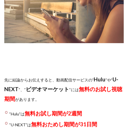
Hulu
U-
先に結論からお伝えすると、動画配信サービスの”
“や”
NEXT
ビデオマーケット
無料のお試し視聴
“、”
“には
期間
があります。
無料お試し期間が2週間
“Hulu”は
無料おためし期間が31日間
“U-NEXT”は