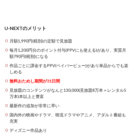
U-NEXTのメリット
月額1,990円(税別)の定額で見放題
毎月1,200円分のポイント付与(PPVにも使える)があり、実質月
額790円(税別)になる
作品ごとに課金するPPV(ペイパービュー)があり単品からでも楽
しめる
無料おためし期間が31日間
見放題のコンテンツがなんと130,000(見放題8万本＋レンタル5
万本)本以上と豊富
最新作の追加が非常に早い
国内外の映画やドラマ、韓流ドラマやアニメ、アダルト番組も
充実
ディズニー作品あり