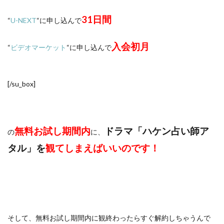
31日間
“
U-NEXT
“に申し込んで
入会初月
“
ビデオマーケット
“に申し込んで
[/su_box]
無料お試し期間内
ドラマ「ハケン占い師ア
の
に、
タル」を
観てしまえばいいのです！
そして、無料お試し期間内に観終わったらすぐ解約しちゃうんで