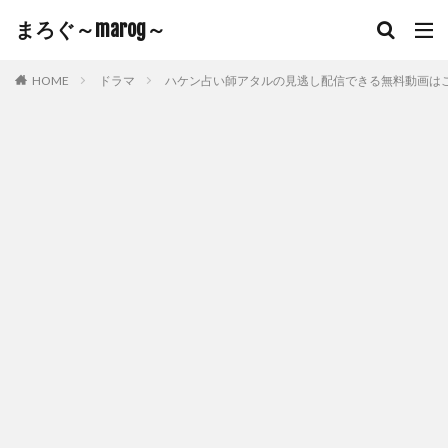
まろぐ～marog～
HOME
ドラマ
ハケン占い師アタルの見逃し配信できる無料動画は