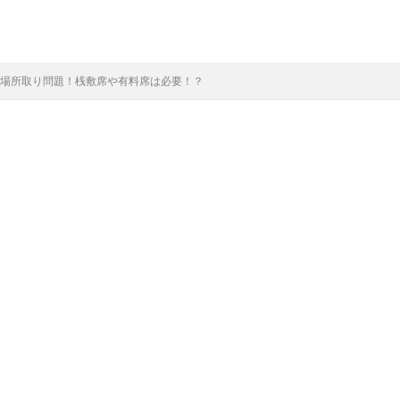
9の場所取り問題！桟敷席や有料席は必要！？