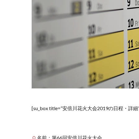
[su_box title=”安倍川花火大会2019の日程・詳細” box_co
名前：第66回安倍川花火大会