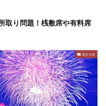
場所取り問題！桟敷席や有料席
花火大会