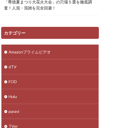
「尊徳夏まつり大花火大会」の穴場５選を徹底調
査！人混・混雑を完全回避！
カテゴリー
Amazonプライムビデオ
dTV
FOD
Hulu
paravi
TVer